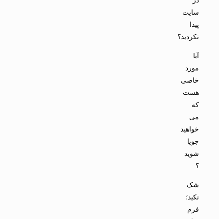
سایت
پیدا
نکردید؟
آیا
مورد
خاصی
هست
که
می
خواهید
جویا
شوید
؟
شک
نکید؛
فرم