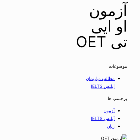
آزمون
او ایی
تی OET
موضوعات
مطالب دپارتمان
آیلتس IELTS
برچسب ها
آزمون
آیلتس IELTS
زبان