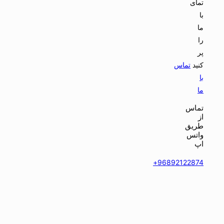
تمای
با
ما
را
پر
کنید
تماس
با
ما
تماس
از
طریق
واتس
اپ
96892122874+