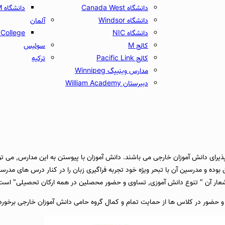
دانشگاه Canada West
دانشگاه UCAM
دانشگاه Windsor
آلمان
دانشگاه NIC
College
کالج M
سوئیس
کالج Pacific Link
ترکیه
مدارس وینیپگ Winnipeg
دبیرستان William Academy
80 مدرسه وینی پگ دبیرستان هستند. از این 12 دبیرستان, 6 مدرسه پذیرای دانش آموزان خارجی می باشند. دانش آموزان با پیو
وده و مدرسین آن با تبحر ویژه خود تجربه فراگیری زبان را در کنار درس های مدرسه
ه شعار آن " تنوع دانش آموزی, تساوی و حضور محصلین در همه ارکان تحصیلی" است
 حضور در کلاس ها از حمایت تمام و کمال گروه حامی دانش آموزان خارجی برخوردا