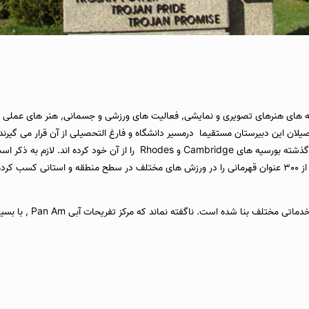
ه های هنرهای تصویری و نمایشی, فعالیت های ورزشی و جسمانی, هنر های عملی و
صیلان این دبیرستان مستقیما درمسیر دانشگاه و فارغ التحصیلی از آن قرار می گیرند
قرار گرفتن در Advanced Placement National Scholars شده و همچنین در گذشته بو
موز در
 که مرکز تفریحات آبی Pan Am , با بسیاری از برنامه های متنوع در نزدیکی این مدرسه واقع است.