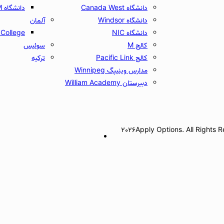
دانشگاه Canada West
دانشگاه UCAM
دانشگاه Windsor
آلمان
دانشگاه NIC
College
کالج M
سوئیس
کالج Pacific Link
ترکیه
مدارس وینیپگ Winnipeg
دبیرستان William Academy