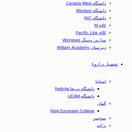
دانشگاه Canada West
دانشگاه Windsor
دانشگاه NIC
کالج M
کالج Pacific Link
مدارس وینیپگ Winnipeg
دبیرستان William Academy
تحصیل دراروپا
اسپانیا
دانشگاه نبریخا Nebrija
دانشگاه UCAM
آلمان
New European College
سوئیس
ترکیه