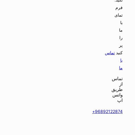
فرم
تمای
با
ما
را
پر
کنید
تماس
با
ما
تماس
از
طریق
واتس
اپ
96892122874+