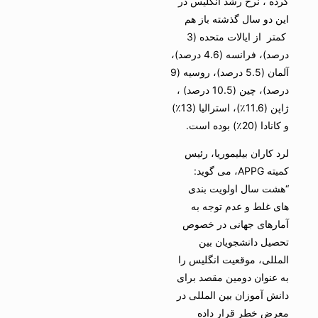
کرده ، نرخ رشد انگلیس در
این دو سال گذشته باز هم
کمتر از ایالات متحده (3
درصد)، فرانسه (4.6 درصد)،
آلمان (5.5 درصد)، روسیه (9
درصد)، چین (10.5 درصد) ،
ژاپن (11.6٪)، استرالیا (13٪)
و کانادا (20٪) بوده است.
لرد کاران بیلیموریا، رئیس
کمیته APPG، می گوید:
“هشت سال اولویت بندی
های غلط و عدم توجه به
آمارهای جهانی در خصوص
تحصیل دانشجویان بین
المللی، موقعیت انگلیس را
به عنوان دومین مقصد برای
دانش آموزان بین المللی در
معرض خطر قرار داده