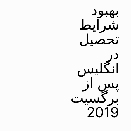
بهبود
شرایط
تحصیل
در
انگلیس
پس از
برگسیت
2019