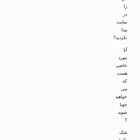
را
در
سایت
پیدا
نکردید؟
آیا
مورد
خاصی
هست
که
می
خواهید
جویا
شوید
؟
شک
نکید؛