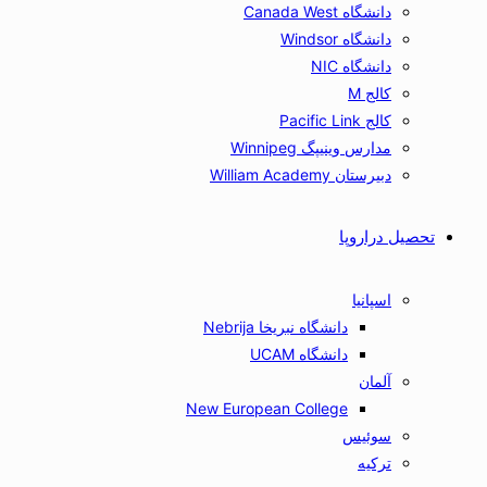
دانشگاه Canada West
دانشگاه Windsor
دانشگاه NIC
کالج M
کالج Pacific Link
مدارس وینیپگ Winnipeg
دبیرستان William Academy
تحصیل دراروپا
اسپانیا
دانشگاه نبریخا Nebrija
دانشگاه UCAM
آلمان
New European College
سوئیس
ترکیه