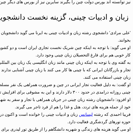
نیز توانسته اند بورس دولت چین را بگیرند سایرین نیز از بورس های دیگر چین
زبان و ادبیات چینی، گزینه نخست دانشجویا
‘علی مرادی’ دانشجوی رشته زبان و ادبیات چینی به ایرنا می گوید دانشجویان 
بخوانند.
او می گوید: با توجه به اینکه چین شریک نخست تجاری ایران است و دو کشور 
کار خوبی هم برای فارغ التحصیلان زبان چینی وجود دارد.
تجار و بازرگانان ایرانی که با چینی ها کار می کنند با زبان چینی آشنایی ندارند
زبان چینی استفاده می کنند.
او گفت: به دلیل فعالیت تجار ایرانی در چین و ضرورت همراهی یک نفر مسلط و ی
چینی روزانه درامدی در حدود ۳۰۰ دلار دارند و این به مشوقی برای افزایش تعداد دانشجویان زبان چینی تبدیل شده است.
او افزود: دانشجویان رشته زبان چینی در جریان همراهی با تجار و سفر به شهر
خود از جمله هزینه های تردد، هتل و غذا را هم از فرد تاجر می گیرند.
فریبا احمدی که رشته
لیسانس
زبان و ادبیات چینی را خوانده است و اکنون د
حوزه تورهای گردشگری فعالیت دارد.
او می گوید هزینه های زندگی و شهریه دانشگاهم را از طریق تور لیدری برای ت