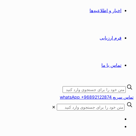
اخبار و اطلاعیه‌ها
فرم ارزیابی
تماس با ما
تماس سریع whatsApp +96892122874
✕