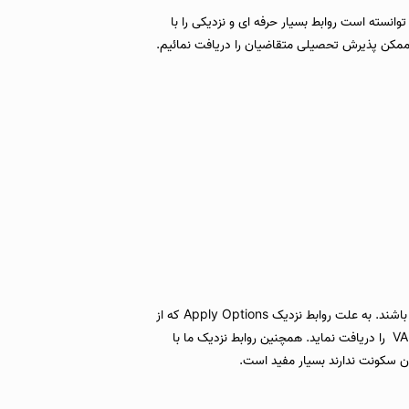
الامپور توانسته است روابط بسیار حرفه ای و نزدیکی را با
 در کمترین زمان ممکن پذیرش تحصیلی متقاضیان را دریافت نمائیم.
مشاوران ما دارای تجارب موفق متعددی در زمینه اقدام ویزای تحصیلی در سازمان تحصیلی مالزی EMGS می باشند. به علت روابط نزدیک Apply Options که از
بدو تاسیس EMGS داشته است توانسته شرایطی برای متقاضیان فراهم نماید که در کمترین زمان ممکن و با احتمال تقریبا ۱۰۰ درصدی ویزای دانشجویی و یا همان VAL را دریافت نماید. همچنین روابط نزدیک ما با
ان سکونت ندارند بسیار مفید است.