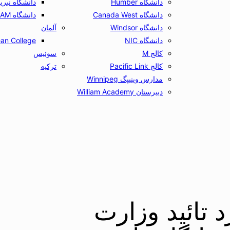
دانشگاه Humber
دانشگاه نبریخا ija
دانشگاه Canada West
دانشگاه UCAM
دانشگاه Windsor
آلمان
دانشگاه NIC
an College
کالج M
سوئیس
کالج Pacific Link
ترکیه
مدارس وینیپگ Winnipeg
دبیرستان William Academy
 تائید وزارت