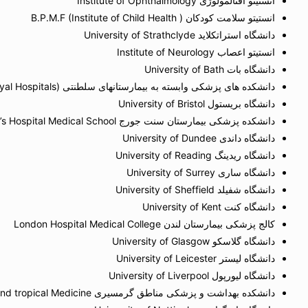
انستیتو افتالمولوژی Institute of Ophthalmology
انستیتو سلامت کودکان B.P.M.F (Institute of Child Health )
دانشگاه استراتکلاید University of Strathclyde
انستیتو اعصاب Institute of Neurology
دانشگاه بات University of Bath
دانشکده های پزشکی وابسته به بیمارستانهای سلطنتی School of Medicine (Royal Hospitals)
دانشگاه بریستول University of Bristol
دانشکده پزشکی بیمارستان سنت جورج St.George’s Hospital Medical School
دانشگاه داندی University of Dundee
دانشگاه ریدینگ University of Reading
دانشگاه ساری University of Surrey
دانشگاه شفیلد University of Sheffield
دانشگاه کنت University of Kent
کالج پزشکی بیمارستان لندن London Hospital Medical College
دانشگاه گلاسکو University of Glasgow
دانشگاه لیستر University of Leicester
دانشگاه لیورپول University of Liverpool
دانشکده بهداشت و پزشکی مناطق گرمسیری London School of hygiene and tropical Medicine