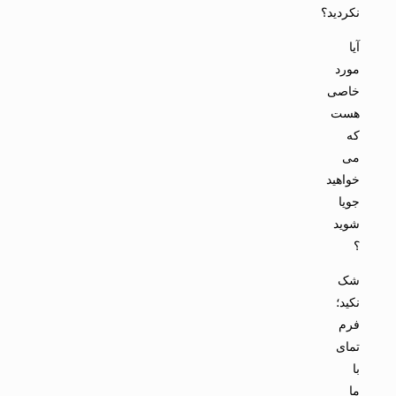
نکردید؟
آیا
مورد
خاصی
هست
که
می
خواهید
جویا
شوید
؟
شک
نکید؛
فرم
تمای
با
ما