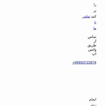
را
پر
کنید
تماس
با
ما
تماس
از
طریق
واتس
اپ
96892122874+
انجام
تمام