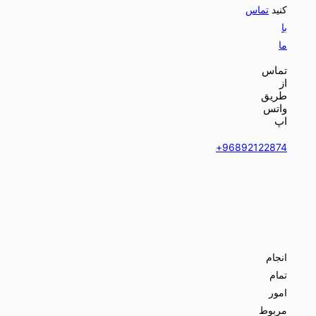
کنید
تماس
با
ما
تماس
از
طریق
واتس
اپ
96892122874+
انجام
تمام
امور
مربوط