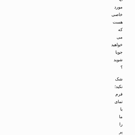
مورد
خاصی
هست
که
می
خواهید
جویا
شوید
؟
شک
نکید؛
فرم
تمای
با
ما
را
پر