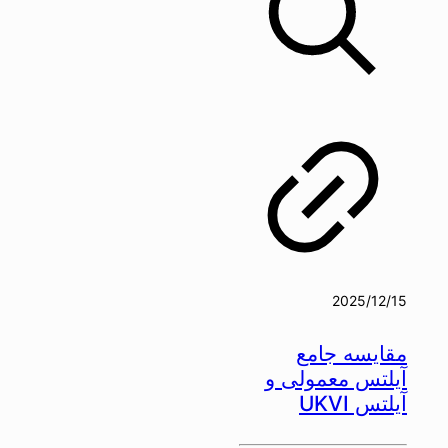
2025/12/15
مقایسه جامع
آیلتس معمولی و
آیلتس UKVI