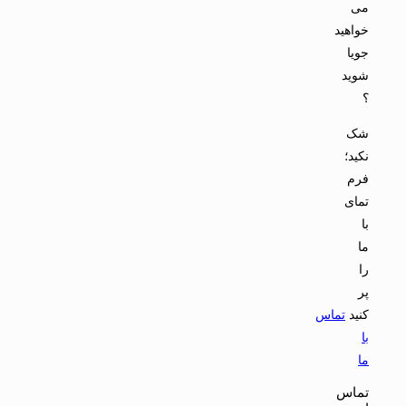
می
خواهید
جویا
شوید
؟
شک
نکید؛
فرم
تمای
با
ما
را
پر
کنید
تماس
با
ما
تماس