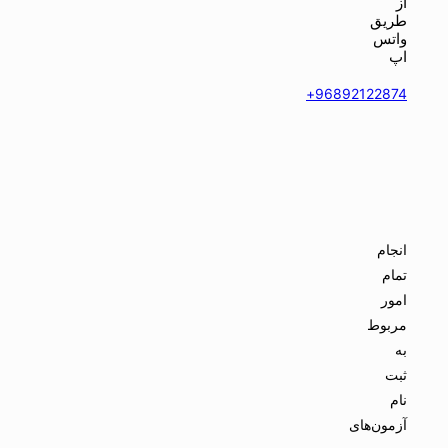
از
طریق
واتس
اپ
96892122874+
انجام
تمام
امور
مربوط
به
ثبت
نام
آزمون‌های