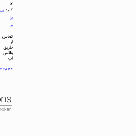
پر
کنید
تماس
با
ما
تماس
از
طریق
واتس
اپ
96892122874+