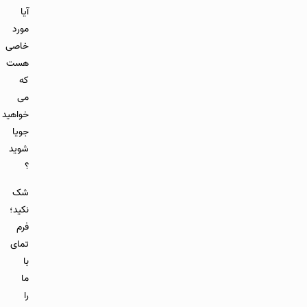
آیا
مورد
خاصی
هست
که
می
خواهید
جویا
شوید
؟
شک
نکید؛
فرم
تمای
با
ما
را