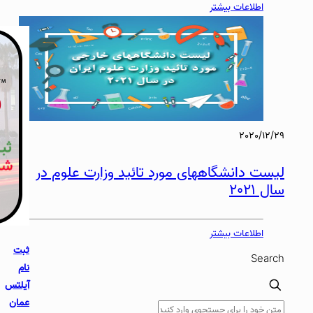
ثبت
نام
آیلتس
عمان