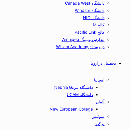
دانشگاه Canada West
دانشگاه Windsor
دانشگاه NIC
کالج M
کالج Pacific Link
مدارس وینیپگ Winnipeg
دبیرستان William Academy
تحصیل دراروپا
اسپانیا
دانشگاه نبریخا Nebrija
دانشگاه UCAM
آلمان
New European College
سوئیس
ترکیه