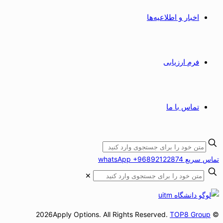
اخبار و اطلاعیه‌ها
فرم ارزیابی
تماس با ما
تماس سریع whatsApp +96892122874
✕
TOP8 Group
© 2026Apply Options. All Rights Reserved.