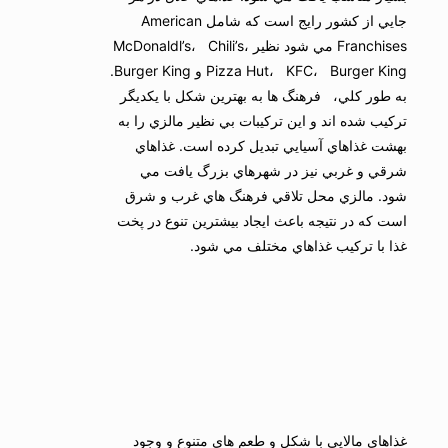
جايي از كشور رايج است كه شامل American
Franchises مي شود نظير McDonaldl’s، Chili’s،
Pizza Hut، KFC، Burger King و Burger King.
به طور كلي، فرهنگ ها به بهترين شكل با يكديگر
تركيب شده اند و اين تركيبات بي نظير مالزي را به
بهشت غذاهاي آسيايي تبديل كرده است. غذاهاي
شرقي و غربي نيز در شهرهاي بزرگ يافت مي
شود. مالزي محل تلاقي فرهنگ هاي غرب و شرق
است كه در نتيجه باعث ايجاد بيشترين تنوع در پخت
غذا با تركيب غذاهاي مختلف مي شود.
غذاهاي مالايي با شكل و طعم هاي متنوع و وجود