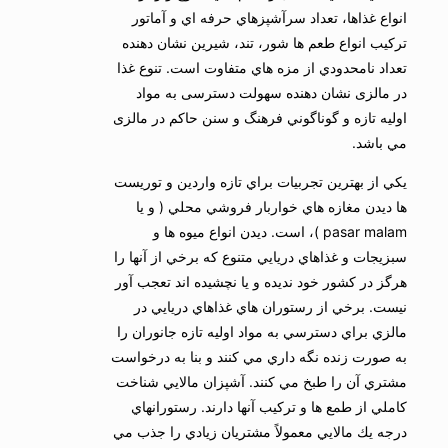
انواع غذاها، تعداد سرآشپزهاي حرفه اي و آماتور
تركيب انواع طعم ها شور، تند، شيرين نشان دهنده
تعداد نامحدودي از مزه هاي متفاوت است. تنوع غذا
در مالزی نشان دهنده سهولت دسترسی به مواد
اوليه تازه و گوناگوني فرهنگ و سنن حاکم در مالزی
مي باشد.
يكي از بهترين تجربيات براي تازه واردين و توريست
ها ديدن مغازه هاي خواربار فروشي محلي ( و يا
pasar malam )، است. ديدن انواع ميوه ها و
سبزيجات و غذاهاي دريايي متنوع كه برخي از آنها را
هرگز در كشور خود نديده و يا نچشيده اند تعجب آور
نيست. برخي از رستوران هاي غذاهاي دريايي در
مالزي براي دسترسي به مواد اوليه تازه جانوران را
به صورت زنده نگه داري مي كنند و بنا به درخواست
مشتري آن را طبخ مي كنند. آشپزان مالايي شناخت
كاملي از طمع ها و تركيب آنها دارند. رستورانهاي
درجه يك مالايي معمولاً مشتريان زيادي را جذب مي