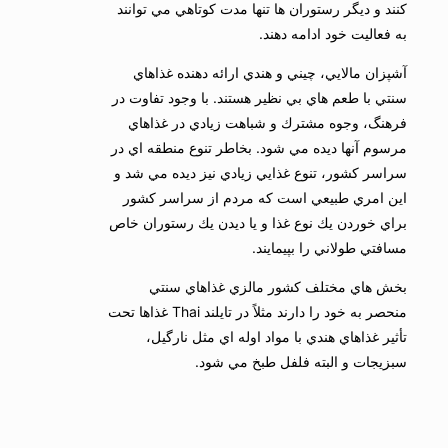
كنند و ديگر رستوران ها تنها مدت كوتاهي مي توانند
به فعاليت خود ادامه دهند.
آشپزان مالايي، چيني و هندي ارائه دهنده غذاهاي
سنتي با طعم هاي بي نظير هستند. با وجود تفاوت در
فرهنگ، وجوه مشترك و شباهت زيادي در غذاهاي
مرسوم آنها ديده مي شود. بخاطر تنوع منطقه اي در
سراسر كشور، تنوع غذايي زيادي نيز ديده مي شد و
اين امري طبيعي است كه مردم از سراسر كشور
براي خوردن يك نوع غذا و يا ديدن يك رستوران خاص
مسافتي طولاني را بپيمايند.
بخش هاي مختلف كشور مالزي غذاهاي سنتي
منحصر به خود را دارند مثلاً در تايلند Thai غذاها تحت
تأثير غذاهاي هندي با مواد اوله اي مثل نارگيل،
سبزيجات و البته فلفل طبخ مي شود.