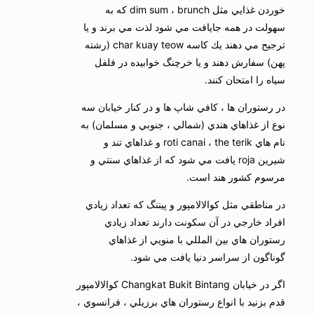
خوردن غذايي مثل dim sum ، brunch كه به
سهولت در همه جايافت مي شود لذت مي برند و يا
ترجيح مي دهند يك كاسه char kuay teow (رشته
پهن) سفارش دهند و يا خرچنگ خوابيده در فلفل
سياه را امتحان كنند.
در رستوران ها ، كافي شاپ ها و در كنار خيابان سه
نوع از غذاهاي هندي (شمالي ، جنوبي و مسلمان) به
نام هاي roti canai ، the terik و غذاهاي تند و
شيرين roja يافت مي شود كه از غذاهاي سنتي و
مرسوم كشور هند است.
در مناطقي مثل كوالالامپور و پيننگ كه تعداد زيادي
افراد خارجي در آن سكونت دارند تعداد زيادي
رستوران هاي بين المللي با منويي از غذاهاي
گوناگون از سراسر دنيا يافت مي شود.
اگر در خيابان Changkat Bukit Bintang كوالالامپور
قدم بزنيد با انواع رستوران هاي برزيلي ، فرانسوي ،