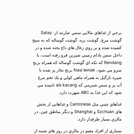
برخي از غذاهاي مالايي سنتي عبارتند از: Satay
گوشت مرغ، گوشت بره، گوشت گوساله كه به سيخ
كشيده شده و بر روي زغال هاي داغ پخته شده و در
داخل سس بادام زميني شيرين فرو رفته است، يا
Rendang كه تكه اي گوشت گوساله كه همراه برنج
سرو مي شود، Nasi lemak برنج بخار پز شده با
شيره نارگيل به همراه ماهي كولي و يك تخم مرغ
آب پز و سس شيريني كه ais kacang ناميده مي
شود كه اين غذا به ABC شهرت دارد.
غذاهاي چيني مثل Cantonese و غذاهايي از بخش
هاي Szchuan و Shanghai و ديگر مناطق چين، در
مالزي بسيار طرفدار دارد.
بسياري از افراد مقيم در مالزي در روز هاي شنبه از