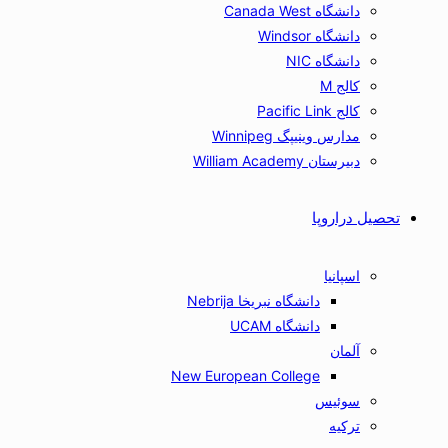
دانشگاه Canada West
دانشگاه Windsor
دانشگاه NIC
کالج M
کالج Pacific Link
مدارس وینیپگ Winnipeg
دبیرستان William Academy
تحصیل دراروپا
اسپانیا
دانشگاه نبریخا Nebrija
دانشگاه UCAM
آلمان
New European College
سوئیس
ترکیه