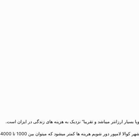
 بسیار ارزانتر میباشد و تقریبا” نزدیک به هزینه های زندگی در ایزان است.
یم هرینه ها کمتر میشود که میتوان بین 1000 تا 4000 رینگیت مسکن اجاره نمود.