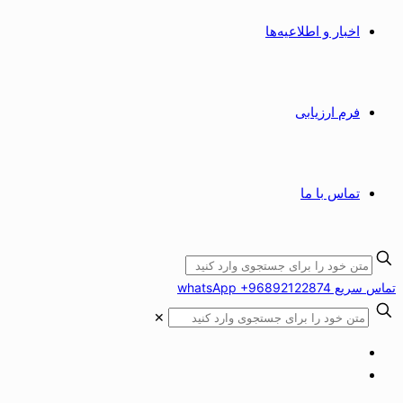
اخبار و اطلاعیه‌ها
فرم ارزیابی
تماس با ما
تماس سریع whatsApp +96892122874
✕