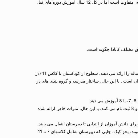
در بعضی از ایالت های کانادا تعداد سالهای دوره های تحصیلی ابتدایی، متوسطه متفاوت است اما در کل 12 سال آموزش دوره های قبل
 مختلف کانادا چگونه است.
تمام مدارس در سراسر کانادا برنامه های آموزشی برای کودکان 5 تا 17-18 ساله را ارائه می دهند. سطوح از کودکستان تا کلاس 11 (در
ریبا یکسان است . با این حال، ساختار مدرسه و گروه بندی های در
مدارس متوسطه به طور معمول دانش آموزان را در کلاسهای 5، 6، 7 و 8 ثبت نام می کنند. با این حال، نمرات خاص ارائه شده
مدارس متوسطه (دبیرستان ها) کلاسهای 8، 9 یا 10 تا 12 شروع می شوند، بجز کبک، جایی که دبیرستان شامل کلاسهای 7 تا 11