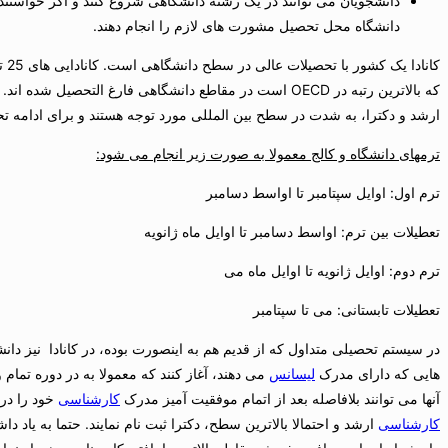
دانشجویان می توانند در یک رشته دانشگاهی شروع کنند و اگر خواستند آنرا
دانشگاه محل تحصیل مشورت های لازم را انجام دهند.
که بالاترین رتبه در OECD است در مقاطع دانشگاهی فارغ التحصیل شده اند. . فارغ التحصیلان دانشگاه های کانادا، از جمله
ارشد و دکترا، به شدت در سطح بین المللی مورد توجه هستند و برای ادامه تح
ترمهای دانشگاه و کالج معمولا به صورت زیر انجام می شود:
ترم اول: اوایل سپتامبر تا اواسط دسامبر
تعطیلات بین ترم: اواسط دسامبر تا اوایل ماه ژانویه
ترم دوم: اوایل ژانویه تا اوایل ماه می
تعطیلات تابستانی: می تا سپتامبر
در سیستم تحصیلی متداول که از قدیم هم به اینصورت بوده، در کانادا نیز دان
هایی که دارای مدرک
لیسانس
می دهند، آغاز کنند که معمولا به در دوره تما
آنها می توانند بلافاصله بعد از اتمام موفقیت آمیز مدرک
کارشناسی
خود را دری
کارشناسی
ارشد و احتمالا بالاترین سطح، دکترا ثبت نام نمایند. حتما به یاد د