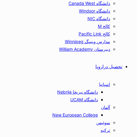
دانشگاه Canada West
دانشگاه Windsor
دانشگاه NIC
کالج M
کالج Pacific Link
مدارس وینیپگ Winnipeg
دبیرستان William Academy
تحصیل دراروپا
اسپانیا
دانشگاه نبریخا Nebrija
دانشگاه UCAM
آلمان
New European College
سوئیس
ترکیه