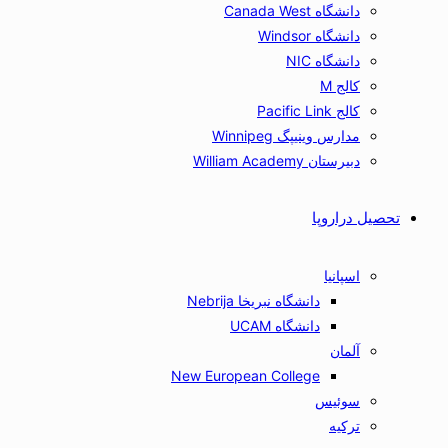
دانشگاه Canada West
دانشگاه Windsor
دانشگاه NIC
کالج M
کالج Pacific Link
مدارس وینیپگ Winnipeg
دبیرستان William Academy
تحصیل دراروپا
اسپانیا
دانشگاه نبریخا Nebrija
دانشگاه UCAM
آلمان
New European College
سوئیس
ترکیه