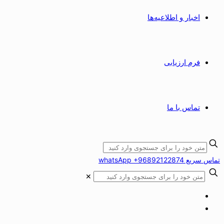
اخبار و اطلاعیه‌ها
فرم ارزیابی
تماس با ما
تماس سریع whatsApp +96892122874
✕