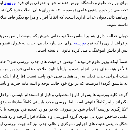
برای
وزارت
علوم و دانشگاه بورس دهنده، حق و حقوقی برای فرد
بورسیه
ایج
تخصصی در حوزه شئون علمی (مصوبه ۶۳۰ شورای عا
وظایف ذاتی دیوان عدات اداری است، که اتفاقاً افراد و مراجع دیگر فاقد صلا
داشته شوند.
دیوان عدالت اداری هم بر اساس صلاحیت ذاتی خویش که منبعث از نص صریح
و فرایند اداری را که فرد
بورسیه
برای اخذ نیاز، جایابی، جذب به عنوان عضو 
پس از دانش آموختگی، طی کرده قانونی دانسته است.
ضمناً اینکه وزیر علوم فرمودند “موضوع در هیئت های جذب بررسی شود” خاط
قبلاً در هیئت های جذب انجام شده و نهایتاً با تایید صلاحیت علمی فرد بورسیه 
هیئت اجرایی جذب فعلی به رای همتای قبلی خود پایبند نیست (فارغ از اینکه
به ماسبق گردد) امریست که در نوع خود جالب توجه و البته مایه حیرت و تأ
گرچه کلیه بورسیه ها پس از فارغ التحصیلی و قبل از استخدام بایستی مراحل ج
بگذراند و امر کاملاً قانونی است اما بررسی مجدد بایستی کاملاً صادقانه، وفق
“بکارگیری بورسیه” انجام شود در صورتی که در موارد عدیده فرد بورسیه با 
علمی شاخص مورد بی مهری گروه آموزشی و دانشگاه قرار گرفته و رد شده 
شکایات یعنی هئیت های اجرایی، مرکزی و عالی جذب نیز که جهت بررسی اینگونه