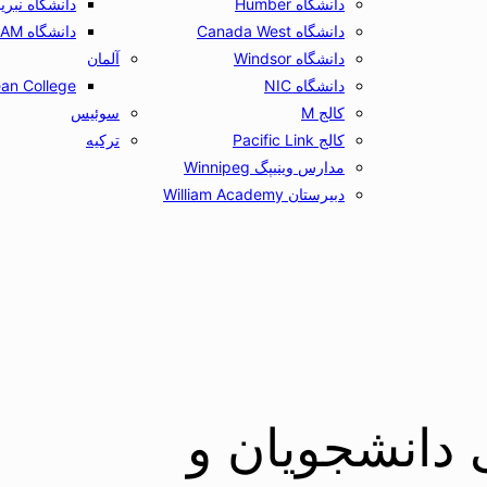
دانشگاه Humber
دانشگاه نبریخا ija
دانشگاه Canada West
دانشگاه UCAM
دانشگاه Windsor
آلمان
دانشگاه NIC
an College
کالج M
سوئیس
کالج Pacific Link
ترکیه
مدارس وینیپگ Winnipeg
دبیرستان William Academy
دانشجویان و