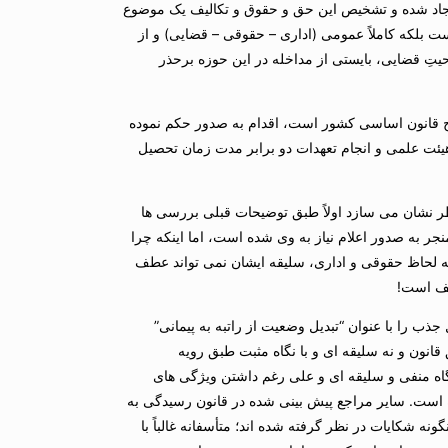
اد شده و تشخیص این حق و حقوق و تکالیف یک موضوع
لی انقلاب فرهنگی) نیست بلکه کاملاً عمومی (اداری – حقوقی – قضایی) و از
حیتِ قضایی، بایستی از مداخله در این حوزه برحذر
 قانون اساسی کشور است، اقدام به صدور حکم نموده
هیئت علمی و انجام تعهدات دو برابر مدت زمان تحصیل
ر نشان می سازد اولاً طبق توضیحات قبلی بررسی ها
منجر به صدور اعلام نیاز به وی شده است، اما اینکه چرا
 به لحاظ حقوقی و اداری، سلیقه ایشان نمی تواند عطف
سف است!
ذب را با عنوان “تبدیل وضعیت از راتبه به پیمانی”
 قانون و نه سلیقه ای و با نگاه مثبت طبق رویه
نگاه منفی و سلیقه ای و علی رغم داشتن ویژگی های
است. سایر مراجع پیش بینی شده در قانون رسیدگی به
 شکایات در نظر گرفته شده اند؛ متأسفانه غالباً با