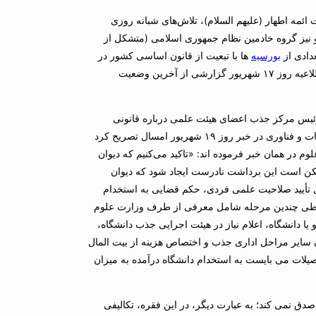
ئمه اطهار (علیهم السلام)، تلاش‌های شبانه روزی
 نیز گروه خادمین نظام جمهوری اسلامی (متشکل از
دادی از
بورسیه
ها با تبعیت از قانون اساسی کشور در
مراحل پایانی خود قرار گرفته است. روابط عمومی دیوان عدالت اداری در اطلاعیه روز ۱۷ شهریور گزارشی از آخرین وضعیت
یس مرکز جذب اعضای هیئت علمی درباره قانونی
ندانستن و عدم تمکین به آراء قضائی، اما خوشبختانه وزیر محترم علوم تحقیقات و فناوری در خبر روز ۱۹ شهریور امسال تصریح کرد
وم در همان خبر فرموده اند: «تاکید می‌کنیم که دیوان
ن است این برداشت نادرست ایجاد شود که دیوان
 تأیید صلاحیت علمی فردی، حکم قضایی به استخدام
ی چندین مرحله شامل معرفی از طرف وزارت علوم
 دانشگاه، اعلام نیاز در هیئت اجرایی جذب دانشگاه،
 سایر مراحل اداری جذب و اختصاص هزینه از بیت المال
صیلات می بایست به استخدام دانشگاه درآمده به میزان
دق نمی کند؛ به عبارت دیگر، در این فقره، تکالیفی