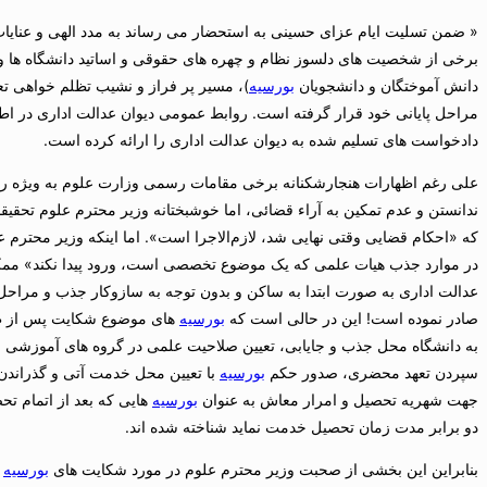
« ضمن تسلیت ایام عزای حسینی به استحضار می رساند به مدد الهی و عنایات ا
برخی از شخصیت های دلسوز نظام و چهره های حقوقی و اساتید دانشگاه ها و
دانش آموختگان و دانشجویان
بورسیه
)، مسیر پر فراز و نشیب تظلم خواهی تع
دادخواست های تسلیم شده به دیوان عدالت اداری را ارائه کرده است.
علی رغم اظهارات
هنجارشکنانه
برخی مقامات رسمی وزارت علوم به ویژه رئ
که «احکام قضایی وقتی نهایی شد، لازم‌الاجرا است». اما اینکه وزیر محترم عل
در موارد جذب هیات علمی که یک موضوع تخصصی است، ورود پیدا نکند» ممک
عدالت اداری به صورت ابتدا به ساکن و بدون توجه به سازوکار جذب و مراحل
صادر نموده است! این در حالی است که
بورسیه
های موضوع شکایت پس از ط
به دانشگاه محل جذب و جایابی، تعیین صلاحیت علمی در گروه های آموزشی و یا
سپردن تعهد محضری، صدور حکم
بورسیه
با تعیین محل خدمت آتی و گذراندن
جهت شهریه تحصیل و امرار معاش به عنوان
بورسیه
هایی که بعد از اتمام تح
دو برابر مدت زمان تحصیل خدمت نماید شناخته شده اند.
بنابراین این بخشی از صحبت وزیر محترم علوم در مورد شکایت های
بورسیه
ص