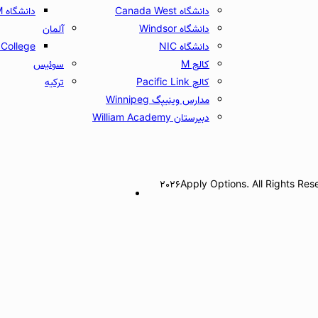
دانشگاه Canada West
دانشگاه UCAM
دانشگاه Windsor
آلمان
دانشگاه NIC
College
کالج M
سوئیس
کالج Pacific Link
ترکیه
مدارس وینیپگ Winnipeg
دبیرستان William Academy