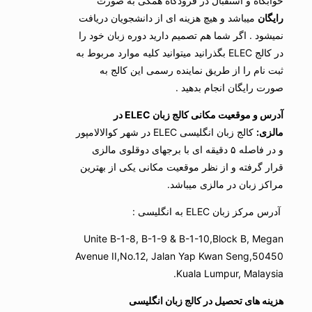
خوابگاه و استقبال در فرودگاه همگی به صورت
رایگان
میباشد و هیچ هزینه ای از دانشجویان دریافت
نمیشود . اگر شما هم تصمیم دارید دوره زبان خود را
در کالج ELEC بگذرانید میتوانید کلیه موارد مربوط به
ثبت نام را از طریق نماینده رسمی این کالج به
صورت رایگان انجام بدهید .
آدرس و موقعیت مکانی کالج زبان ELEC در
مالزی:
کالج زبان انگلیسی ELEC در شهر کوالالامپور
و در فاصله ۵ دقیقه ای با برجهای دوقلوی مالزی
قرار گرفته و از نظر موقعیت مکانی یکی از بهترین
مراکز زبان در مالزی میباشد.
آدرس مرکز زبان ELEC به انگلیسی :
Unite B-1-8, B-1-9 & B-1-10,Block B, Megan
Avenue II,No.12, Jalan Yap Kwan Seng,50450
Kuala Lumpur, Malaysia.
هزینه های تحصیل در کالج زبان انگلیسی