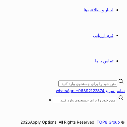
اخبار و اطلاعیه‌ها
فرم ارزیابی
تماس با ما
تماس سریع whatsApp +96892122874
✕
TOP8 Group
© 2026Apply Options. All Rights Reserved.