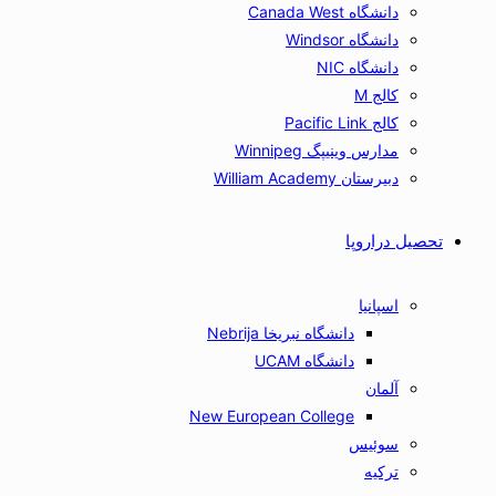
دانشگاه Canada West
دانشگاه Windsor
دانشگاه NIC
کالج M
کالج Pacific Link
مدارس وینیپگ Winnipeg
دبیرستان William Academy
تحصیل دراروپا
اسپانیا
دانشگاه نبریخا Nebrija
دانشگاه UCAM
آلمان
New European College
سوئیس
ترکیه