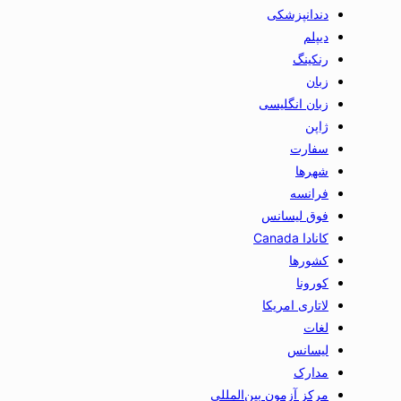
دندانپزشکی
دیپلم
رنکینگ
زبان
زبان انگلیسی
ژاپن
سفارت
شهرها
فرانسه
فوق لیسانس
کانادا Canada
کشورها
کورونا
لاتاری امریکا
لغات
لیسانس
مدارک
مرکز آزمون بین‌المللی