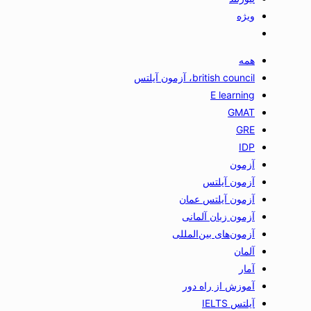
ویژه
همه
british council، آزمون آیلتس
E learning
GMAT
GRE
IDP
آزمون
آزمون آیلتس
آزمون آیلتس عمان
آزمون زبان آلمانی
آزمون‌های بین‌المللی
آلمان
آمار
آموزش از راه دور
آیلتس IELTS