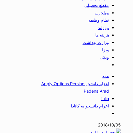
مقطع تحصیلی
مهاجرت
نظام وظیفه
نیوزلند
هزینه ها
وزارت بهداشت
ویزا
ویکی
همه
اعزام دانشجو Apply Options Persian
Padena Arad
linlin
اعزام دانشجو به کانادا
2018/10/05