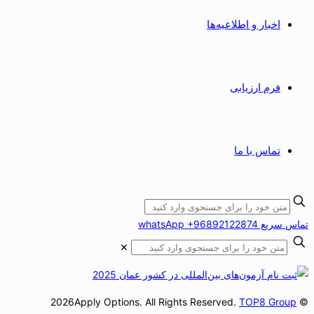
اخبار و اطلاعیه‌ها
فرم ارزیابی
تماس با ما
تماس سریع whatsApp +96892122874
✕
TOP8 Group
© 2026Apply Options. All Rights Reserved.