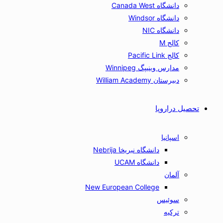
دانشگاه Canada West
دانشگاه Windsor
دانشگاه NIC
کالج M
کالج Pacific Link
مدارس وینیپگ Winnipeg
دبیرستان William Academy
تحصیل دراروپا
اسپانیا
دانشگاه نبریخا Nebrija
دانشگاه UCAM
آلمان
New European College
سوئیس
ترکیه