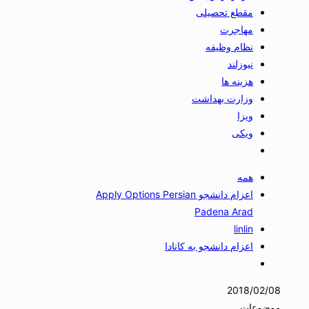
مقطع تحصیلی
مهاجرت
نظام وظیفه
نیوزلند
هزینه ها
وزارت بهداشت
ویزا
ویکی
همه
اعزام دانشجو Apply Options Persian
Padena Arad
linlin
اعزام دانشجو به کانادا
2018/02/08
موضوعات