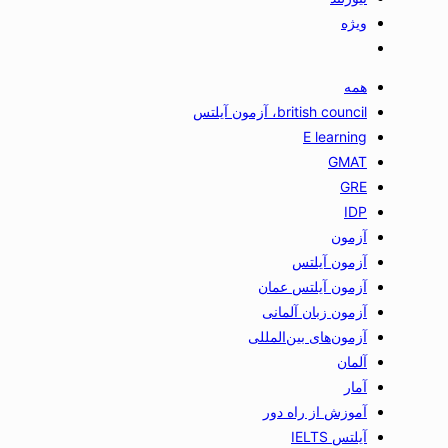
ویژه
همه
british council، آزمون آیلتس
E learning
GMAT
GRE
IDP
آزمون
آزمون آیلتس
آزمون آیلتس عمان
آزمون زبان آلمانی
آزمون‌های بین‌المللی
آلمان
آمار
آموزش از راه دور
آیلتس IELTS