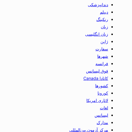
دندانپزشکی
دیپلم
رنکینگ
زبان
زبان انگلیسی
ژاپن
سفارت
شهرها
فرانسه
فوق لیسانس
کانادا Canada
کشورها
کورونا
لاتاری امریکا
لغات
لیسانس
مدارک
مرکز آزمون بین‌المللی